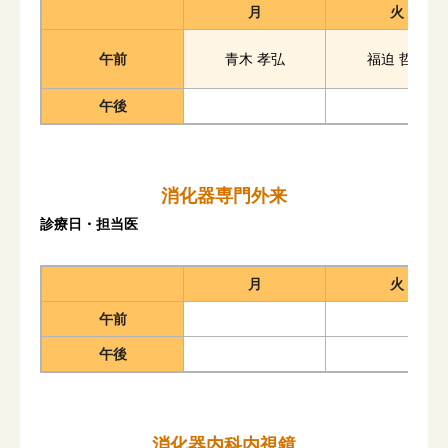
月
火
午前
青木 孝弘
福迫 哲史
午後
消化器専門外来
診療日・担当医
月
火
午前
午後
消化器内科内視鏡