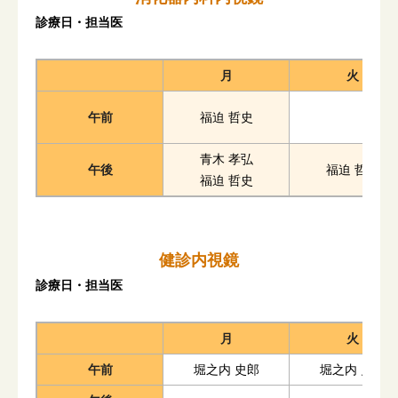
診療日・担当医
月
火
午前
福迫 哲史
青木 孝弘
午後
福迫 哲史
福迫 哲史
健診内視鏡
診療日・担当医
月
火
午前
堀之内 史郎
堀之内 史郎