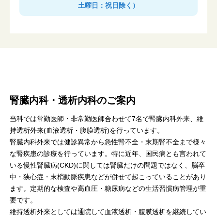
土曜日：祝日除く）
腎臓内科・透析内科のご案内
当科では常勤医師・非常勤医師合わせて7名で腎臓内科外来、維
持透析外来(血液透析・腹膜透析)を行っています。
腎臓内科外来では健診異常から急性腎不全・末期腎不全まで様々
な腎疾患の診療を行っています。特に近年、国民病とも言われて
いる慢性腎臓病(CKD)に関しては腎臓だけの問題ではなく、脳卒
中・狭心症・末梢動脈疾患などが併せて起こっていることがあり
ます。定期的な検査や高血圧・糖尿病などの生活習慣病管理が重
要です。
維持透析外来としては通院して血液透析・腹膜透析を継続してい