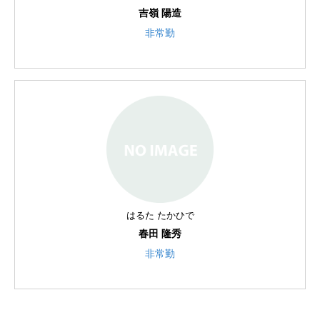
吉嶺 陽造
非常勤
はるた たかひで
春田 隆秀
非常勤