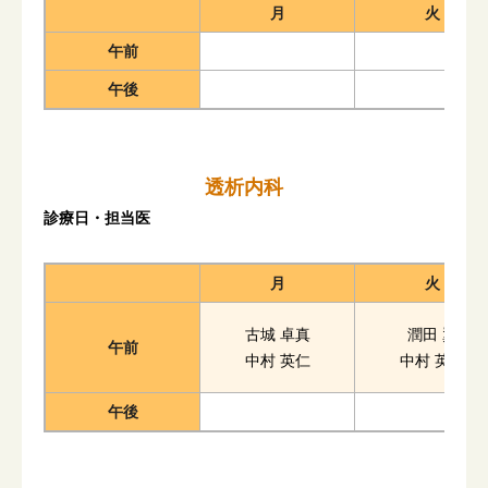
月
火
午前
午後
透析内科
診療日・担当医
月
火
古城 卓真
潤田 翼
午前
中村 英仁
中村 英仁
午後