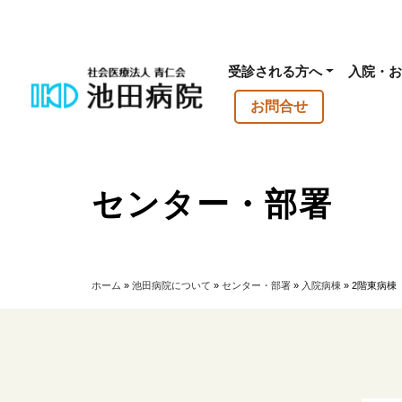
受診される方へ
入院・お
お問合せ
センター・部署
ホーム
»
池田病院について
»
センター・部署
»
入院病棟
»
2階東病棟